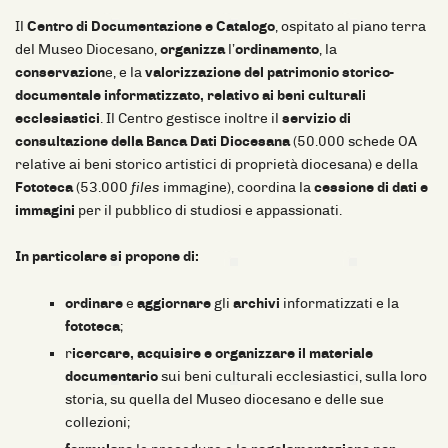
Il
Centro di Documentazione e Catalogo
, ospitato al piano terra
del Museo Diocesano,
organizza
l’
ordinamento
, la
conservazion
e, e la
valorizzazione
del patrimonio storico-
documentale informatizzato, relativo ai beni culturali
ecclesiastici
. Il Centro gestisce inoltre il
servizio
di
consultazione della Banca Dati Diocesana
(50.000 schede OA
relative ai beni storico artistici di proprietà diocesana) e della
Fototeca
(53.000
files
immagine), coordina la
cessione di dati e
immagini
per il pubblico di studiosi e appassionati.
In particolare si propone di:
ordinare
e
aggiornare
gli
archivi
informatizzati e la
fototeca
;
r
icercare, acquisire e organizzare il materiale
documentario
sui beni culturali ecclesiastici, sulla loro
storia, su quella del Museo diocesano e delle sue
collezioni;