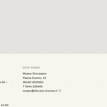
DOVE SIAMO
Museo Diocesano
Piazza Duomo, 12
4.00 –
36100 VICENZA
T
0444 226400
museo@diocesi.vicenza.it
 14.00-